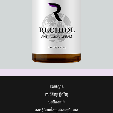
ឱសថស្ថាន
ការពិនិត្យឡើងវិញ
បទពិសោធន៍
សេចក្តីណែនាំសម្រាប់ការប្រើប្រាស់