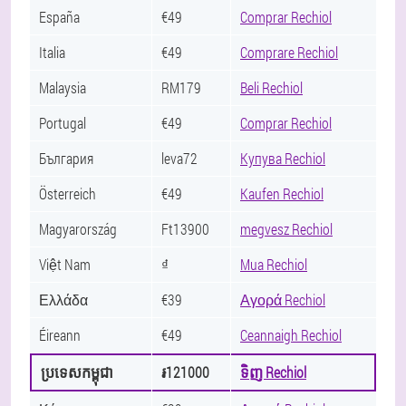
España
€49
Comprar Rechiol
Italia
€49
Comprare Rechiol
Malaysia
RM179
Beli Rechiol
Portugal
€49
Comprar Rechiol
България
leva72
Купува Rechiol
Österreich
€49
Kaufen Rechiol
Magyarország
Ft13900
megvesz Rechiol
Việt Nam
₫
Mua Rechiol
Ελλάδα
€39
Αγορά Rechiol
Éireann
€49
Ceannaigh Rechiol
ប្រទេសកម្ពុជា
៛121000
ទិញ Rechiol