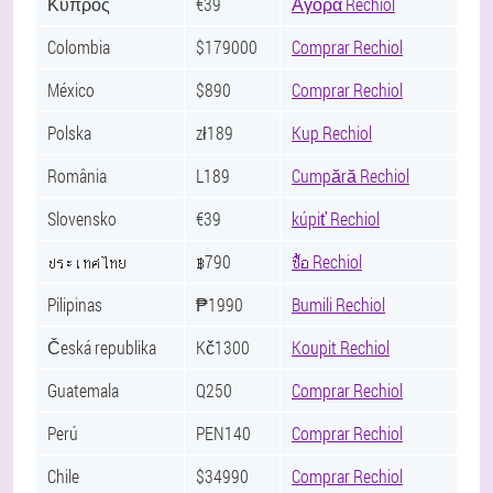
Κύπρος
€39
Αγορά Rechiol
Colombia
$179000
Comprar Rechiol
México
$890
Comprar Rechiol
Polska
zł189
Kup Rechiol
România
L189
Cumpără Rechiol
Slovensko
€39
kúpiť Rechiol
ประเทศไทย
฿790
ซื้อ Rechiol
Pilipinas
₱1990
Bumili Rechiol
Česká republika
Kč1300
Koupit Rechiol
Guatemala
Q250
Comprar Rechiol
Perú
PEN140
Comprar Rechiol
Chile
$34990
Comprar Rechiol