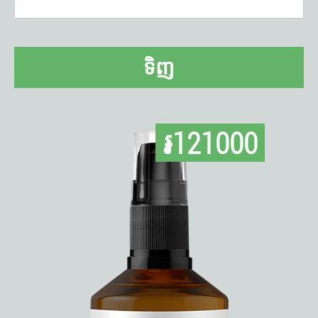
ទិញ
៛121000